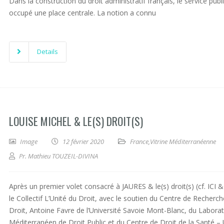
Dans la construction du droit administratif français, le service publ
occupé une place centrale. La notion a connu
Details
LOUISE MICHEL & LE(S) DROIT(S)
Image
12 février 2020
France
,
Vitrine Méditerranéenne
Pr. Mathieu TOUZEIL-DIVINA
Après un premier volet consacré à JAURES & le(s) droit(s) (cf. ICI &
le Collectif L’Unité du Droit, avec le soutien du Centre de Recherc
Droit, Antoine Favre de l’Université Savoie Mont-Blanc, du Laborat
Méditerranéen de Droit Public et du Centre de Droit de la Santé –