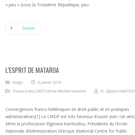
« peu » (sous la Troisième République, peu
Details
L’ESPRIT DE MATAROA
Image
6 janvier 2019
France
,
Grèce
,
LMDP
,
Vitrine Méditerranéenne
Pr. Ifigenia KAMTSI
Convergences franco-helléniques en droit public et en pratiques
administratives[1] Le LMDP est très heureux d’ouvrir avec cet artic
Mme la professeure Ifigeneia Kamtsidou, Présidente du l’Ecole
Nationale d’Administration Grecque (National Centre for Public