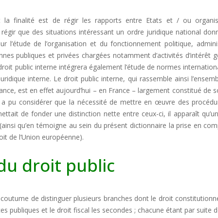
t la finalité est de régir les rapports entre Etats et / ou organi
a régir que des situations intéressant un ordre juridique national don
ur l’étude de l’organisation et du fonctionnement politique, adminis
nnes publiques et privées chargées notamment d’activités d’intérêt g
 droit public interne intégrera également l’étude de normes internation
ridique interne. Le droit public interne, qui rassemble ainsi l’ensem
ance, est en effet aujourd’hui – en France – largement constitué de 
n a pu considérer que la nécessité de mettre en œuvre des procédu
ettait de fonder une distinction nette entre ceux-ci, il apparaît qu’un
ainsi qu’en témoigne au sein du présent dictionnaire la prise en co
oit de l’Union européenne).
 du droit public
e coutume de distinguer plusieurs branches dont le droit constitutionne
nces publiques et le droit fiscal les secondes ; chacune étant par suite d