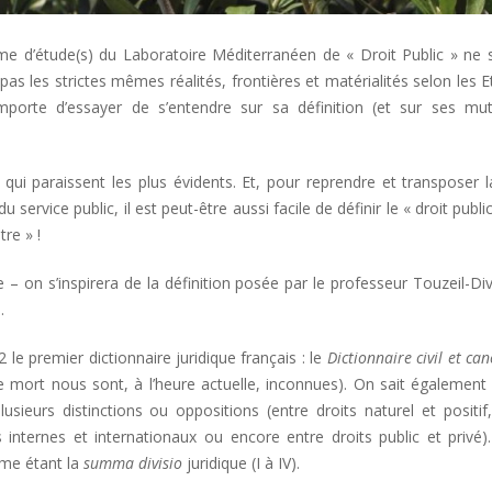
me d’étude(s) du Laboratoire Méditerranéen de « Droit Public » ne s
s les strictes mêmes réalités, frontières et matérialités selon les E
mporte d’essayer de s’entendre sur sa définition (et sur ses mut
s qui paraissent les plus évidents. Et, pour reprendre et transposer l
 service public, il est peut-être aussi facile de définir le « droit publi
re » !
– on s’inspirera de la définition posée par le professeur Touzeil-Di
.
 le premier dictionnaire juridique français : le
Dictionnaire civil et ca
 mort nous sont, à l’heure actuelle, inconnues). On sait également
ieurs distinctions ou oppositions (entre droits naturel et positif
 internes et internationaux ou encore entre droits public et privé)
mme étant la
summa divisio
juridique (I à IV).