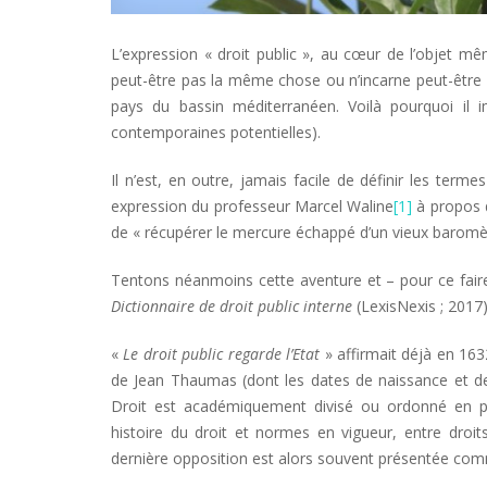
L’expression « droit public », au cœur de l’objet mê
peut-être pas la même chose ou n’incarne peut-être pa
pays du bassin méditerranéen. Voilà pourquoi il i
contemporaines potentielles).
Il n’est, en outre, jamais facile de définir les terme
expression du professeur Marcel Waline
[1]
à propos du
de « récupérer le mercure échappé d’un vieux baromèt
Tentons néanmoins cette aventure et – pour ce faire 
Dictionnaire de droit public interne
(LexisNexis ; 2017)
«
Le droit public regarde l’Etat
» affirmait déjà en 1632
de Jean Thaumas (dont les dates de naissance et de
Droit est académiquement divisé ou ordonné en plus
histoire du droit et normes en vigueur, entre droits
dernière opposition est alors souvent présentée co