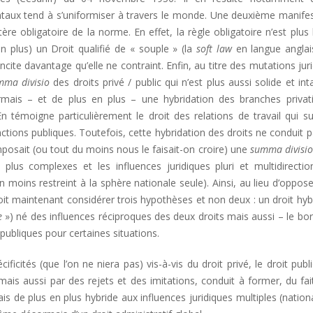
ntaux tend à s’uniformiser à travers le monde. Une deuxième manife
ère obligatoire de la norme. En effet, la règle obligatoire n’est plus 
en plus) un Droit qualifié de « souple » (la
soft law
en langue anglai
ite davantage qu’elle ne contraint. Enfin, au titre des mutations jur
mma divisio
des droits privé / public qui n’est plus aussi solide et int
rmais – et de plus en plus – une hybridation des branches privati
n témoigne particulièrement le droit des relations de travail qui su
nctions publiques. Toutefois, cette hybridation des droits ne conduit p
’imposait (ou tout du moins nous le faisait-on croire) une
summa divisi
n plus complexes et les influences juridiques pluri et multidirectio
n moins restreint à la sphère nationale seule). Ainsi, au lieu d’oppose
doit maintenant considérer trois hypothèses et non deux : un droit hyb
e
») né des influences réciproques des deux droits mais aussi – le bo
publiques pour certaines situations.
icités (que l’on ne niera pas) vis-à-vis du droit privé, le droit publ
ais aussi par des rejets et des imitations, conduit à former, du fai
is de plus en plus hybride aux influences juridiques multiples (nation