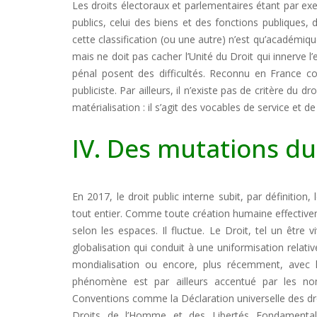
Les droits électoraux et parlementaires étant par exe
publics, celui des biens et des fonctions publiques, 
cette classification (ou une autre) n’est qu’académique
mais ne doit pas cacher l’Unité du Droit qui innerve 
pénal posent des difficultés. Reconnu en France co
publiciste. Par ailleurs, il n’existe pas de critère du 
matérialisation : il s’agit des vocables de service et d
IV. Des mutations du
En 2017, le droit public interne subit, par définitio
tout entier. Comme toute création humaine effectiveme
selon les espaces. Il fluctue. Le Droit, tel un être
globalisation qui conduit à une uniformisation relati
mondialisation ou encore, plus récemment, avec l’h
phénomène est par ailleurs accentué par les nom
Conventions comme la Déclaration universelle des d
Droits de l’Homme et des Libertés Fondamental