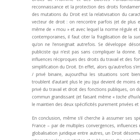
reconnaissance et la protection des droits fondame
des mutations du Droit est la relativisation du caract
vecteur de droit : on rencontre parfois (et de plus 
même de « mou » et avec lequel la norme régule et inc
contemporaines, il faut citer la fragilisation de la
su
qu’on ne l’enseignait autrefois. Se développe déso
publiciste qui n’est pas sans compliquer la donne. E
influences réciproques des droits du travail et des fo
simplification du Droit. En effet, alors qu’autrefois s
/ privé binaire, aujourd’hui les situations sont bie
troublent d’autant plus le jeu (qui devient de moins e
privé du travail et droit des fonctions publiques, on 
commun grandissant (et faisant même «
tache d’huil
le maintien des deux spécificités purement privées et 
En conclusion, même s’il cherche à assumer ses spécif
France – par de multiples convergences, influences m
globalisation juridique entre autres, un Droit désorma