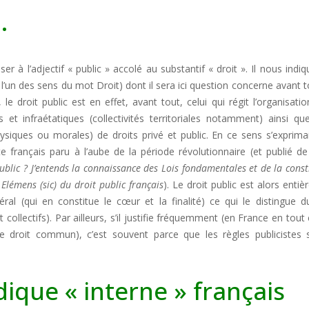
…
r à l’adjectif « public » accolé au substantif « droit ». Il nous indi
 l’un des sens du mot Droit) dont il sera ici question concerne avant t
 droit public est en effet, avant tout, celui qui régit l’organisatio
 et infraétatiques (collectivités territoriales notamment) ainsi qu
ysiques ou morales) de droits privé et public. En ce sens s’exprima
e français paru à l’aube de la période révolutionnaire (et publié d
ublic ? J’entends la connaissance des Lois fondamentales et de la const
u
Elémens (sic) du droit public français
). Le droit public est alors enti
éral (qui en constitue le cœur et la finalité) ce qui le distingue d
et collectifs). Par ailleurs, s’il justifie fréquemment (en France en tout 
i de droit commun), c’est souvent parce que les règles publicistes
idique « interne » français