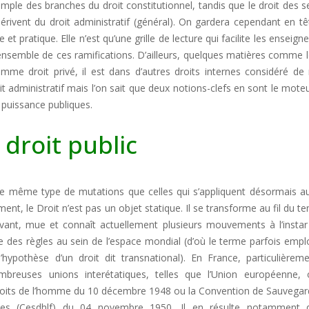
mple des branches du droit constitutionnel, tandis que le droit des s
dérivent du droit administratif (général). On gardera cependant en t
 et pratique. Elle n’est qu’une grille de lecture qui facilite les enseig
l’ensemble de ces ramifications. D’ailleurs, quelques matières comme l
mme droit privé, il est dans d’autres droits internes considéré de
droit administratif mais l’on sait que deux notions-clefs en sont le moteu
e puissance publiques.
 droit public
n, le même type de mutations que celles qui s’appliquent désormais a
nt, le Droit n’est pas un objet statique. Il se transforme au fil du t
 vivant, mue et connaît actuellement plusieurs mouvements à l’insta
ve des règles au sein de l’espace mondial (d’où le terme parfois emp
ypothèse d’un droit dit transnational). En France, particulièreme
breuses unions interétatiques, telles que l’Union européenne, 
roits de l’homme du 10 décembre 1948 ou la Convention de Sauvegar
es (Cesdhlf) du 04 novembre 1950. Il en résulte notamment 