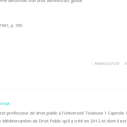
même désormais d’un droit administratif global.
1961, p. 709.
PREVIOUS POST
IVINA
 professeur de droit public à l'Université Toulouse 1 Capitole. I
 Méditerranéen de Droit Public qu'il a créé en 2012 et dont il est