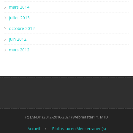
mars 2014
juillet 2013
octobre 2012
juin 2012
mars 2012
(c) LM-DP (2012-2016-2021) Webmaster Pr. MTD
Accueil
Bibli-eaux en Méditerranée(s)