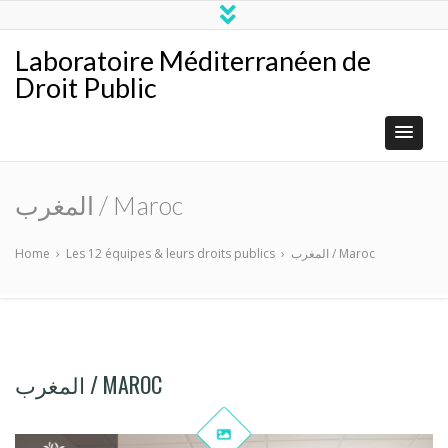
Laboratoire Méditerranéen de
Droit Public
المغرب / Maroc
Home
›
Les 12 équipes & leurs droits publics
›
المغرب / Maroc
المغرب / MAROC