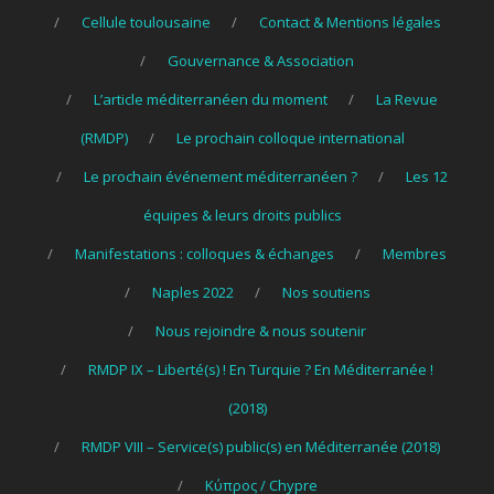
Cellule toulousaine
Contact & Mentions légales
Gouvernance & Association
L’article méditerranéen du moment
La Revue
(RMDP)
Le prochain colloque international
Le prochain événement méditerranéen ?
Les 12
équipes & leurs droits publics
Manifestations : colloques & échanges
Membres
Naples 2022
Nos soutiens
Nous rejoindre & nous soutenir
RMDP IX – Liberté(s) ! En Turquie ? En Méditerranée !
(2018)
RMDP VIII – Service(s) public(s) en Méditerranée (2018)
Κύπρος / Chypre