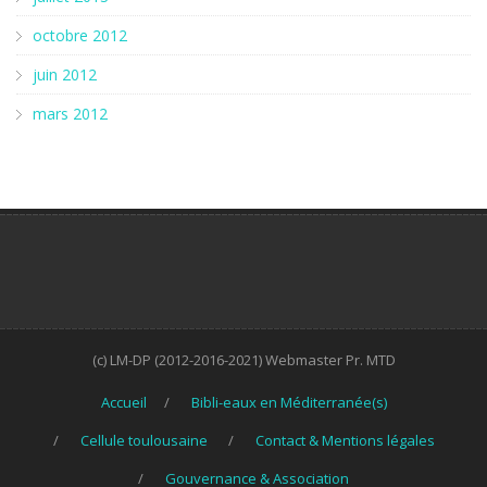
octobre 2012
juin 2012
mars 2012
(c) LM-DP (2012-2016-2021) Webmaster Pr. MTD
Accueil
Bibli-eaux en Méditerranée(s)
Cellule toulousaine
Contact & Mentions légales
Gouvernance & Association