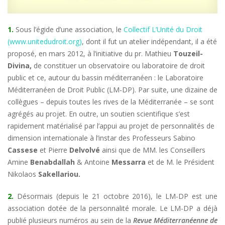
1.
Sous l’égide d’une association, le
Collectif L’Unité du Droit
(www.unitedudroit.org)
, dont il fut un atelier indépendant, il a été
proposé, en mars 2012, à l’initiative du pr. Mathieu
Touzeil-
Divina,
de constituer un observatoire ou laboratoire de droit
public et ce, autour du bassin méditerranéen : le Laboratoire
Méditerranéen de Droit Public (LM-DP). Par suite, une dizaine de
collègues – depuis toutes les rives de la Méditerranée – se sont
agrégés au projet. En outre, un soutien scientifique s’est
rapidement matérialisé par l’appui au projet de personnalités de
dimension internationale à l’instar des Professeurs Sabino
Cassese
et Pierre
Delvolvé
ainsi que de MM. les Conseillers
Amine
Benabdallah
& Antoine
Messarra
et de M. le Président
Nikolaos
Sakellariou.
2.
Désormais (depuis le 21 octobre 2016), le LM-DP est une
association dotée de la personnalité morale. Le LM-DP a déjà
publié plusieurs numéros au sein de la
Revue Méditerranéenne de