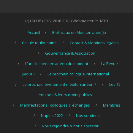
(c) LM-DP (2012-2016-2021) Webmaster Pr. MTD
Accueil
Bibli-eaux en Méditerranée(s)
Cellule toulousaine
Contact & Mentions légales
Gouvernance & Association
L’article méditerranéen du moment
La Revue
(RMDP)
Le prochain colloque international
Le prochain événement méditerranéen ?
Les 12
équipes & leurs droits publics
Manifestations : colloques & échanges
Membres
Naples 2022
Nos soutiens
Nous rejoindre & nous soutenir