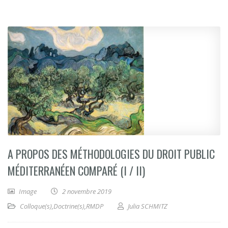
A PROPOS DES MÉTHODOLOGIES DU DROIT PUBLIC
MÉDITERRANÉEN COMPARÉ (I / II)
Image
2 novembre 2019
Colloque(s)
,
Doctrine(s)
,
RMDP
Julia SCHMITZ