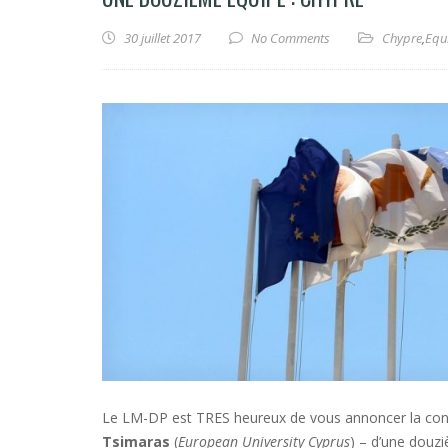
30 juillet 2017
No Comments
Chypre
,
Equ
Le LM-DP est TRES heureux de vous annoncer la consti
Tsimaras
(
European University Cyprus
) – d’une douz