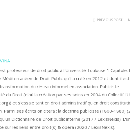
PREVIOUS POST
IVINA
 professeur de droit public à l'Université Toulouse 1 Capitole. I
 Méditerranéen de Droit Public qu'il a créé en 2012 et dont il est
a transformation du réseau informel en association. Publiciste
ité du Droit (d'où la création par ses soins en 2004 du Collectif l'U
org)) et s'essaie tant en droit administratif qu'en droit constituti
n. Parmi ses écrits on citera : la doctrine publiciste (1800-1880) 
qu'un Dictionnaire de Droit public interne (2017 / LexisNexis). L'u
 sur les liens entre droit(s) & opéra (2020 / LexisNexis).