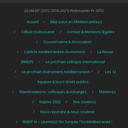
(c) LM-DP (2012-2016-2021) Webmaster Pr. MTD
Accueil
Bibli-eaux en Méditerranée(s)
Cellule toulousaine
Contact & Mentions légales
Gouvernance & Association
L’article méditerranéen du moment
La Revue
(RMDP)
Le prochain colloque international
Le prochain événement méditerranéen ?
Les 12
équipes & leurs droits publics
Manifestations : colloques & échanges
Membres
Naples 2022
Nos soutiens
Nous rejoindre & nous soutenir
RMDP IX – Liberté(s) ! En Turquie ? En Méditerranée !