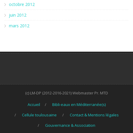
octobre 2012
juin 2012
mars 2012
(c) LM-DP (2012-2016-2021) Webmaster Pr. MTD
Accueil
Bibli-eaux en Méditerranée(s)
Cellule toulousaine
Contact & Mentions légales
Gouvernance & Association