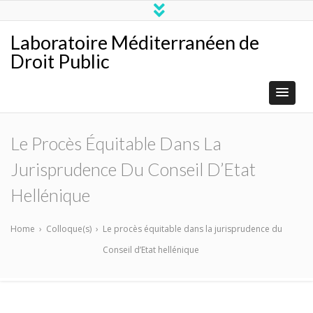
Laboratoire Méditerranéen de
Droit Public
Le Procès Équitable Dans La
Jurisprudence Du Conseil D’Etat
Hellénique
Home
›
Colloque(s)
›
Le procès équitable dans la jurisprudence du
Conseil d’Etat hellénique