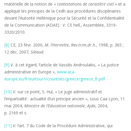
matérielle de la notion de «
contestations de caractère civil
» et a
appliqué les principes de la Cedh aux procédures disciplinaires
devant l’Autorité Hellénique pour la Sécurité et la Confidentialité
de la Communication (ADAE) :
V.
CE hell., Assemblée, 3319-
3320/2010.
[8]
CE, 23 févr. 2000,
M
. l’Hermitte
,
Rev.trim.dr.h.
, 1998, p. 365 ;
12 déc. 2007,
Sibaud
.
[9]
V.
à cet égard, l’article de Vassilis Androulakis, « La justice
administrative en Europe
»
,
www.aca-
europe.eu/fr/eurtour/i/countries/greece/greece_fr.pdf
[10]
V.
sur ce point, S. Hul, « Le juge administratif et
l’impartialité : actualité d’un principe ancien », sous Caa Lyon, 11
mai 2004,
Ministre de l’Education nationale
,
Ajda
, 2004,
p. 2169 et s.
[11]
V.
l’art. 7 du Code de la Procédure Administrative, qui