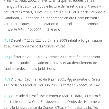
Kress
»
in Ajda
, 2002, p. 9 et s., ainsi que les études de Jean-
François Flauss, « La double lecture de l’arrêt
Kress c. France
»
in
Les Petites Affiches
, 3 oct. 2001, n°197, p. 13 et s. et de Stéphanie
Gandreau, « La théorie de l’apparence en droit administratif :
vertus et risques de l’importation d’une tradition de Common
Law »
in Rdp
, n° 2, 2005, p. 319 et s.
[15]
Décret n° 2008-225 du 6 mars 2008 relatif à l’organisation
et au fonctionnement du Conseil d’Etat.
[16]
Décret n° 2009-14 du 7 janvier 2009 relatif au rapporteur
public des juridictions administratives et au déroulement de
l’audience devant ces juridictions.
[17]
V.
p. ex., Cedh, arrêt du 9 juin 2005,
Aggelopoulos c. Grèce
,
§§ 17-18 ; ou arrêt du 1er juin 2006,
Tsiotras c. France
, §§ 14-15.
[18]
V.
l’étude du Professeur émérite Marc Gjidara, « Le procès
équitable selon la Cour Européenne des Droits de l’Homme et
dans la Jurisprudence du Conseil d’Etat »
in
hrcak.srce.hr/file,