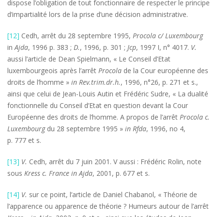
dispose l’obligation de tout fonctionnaire de respecter le principe
d’impartialité lors de la prise d’une décision administrative.
[12]
Cedh, arrêt du 28 septembre 1995,
Procola c/ Luxembourg
in
Ajda
, 1996 p. 383 ;
D.
, 1996, p. 301 ;
Jcp
, 1997 I, n° 4017.
V.
aussi l’article de Dean Spielmann, « Le Conseil d’Etat
luxembourgeois après l’arrêt
Procola
de la Cour européenne des
droits de l’homme »
in Rev.trim.dr.h.
, 1996, n°26, p. 271 et s.,
ainsi que celui de Jean-Louis Autin et Frédéric Sudre, « La dualité
fonctionnelle du Conseil d’Etat en question devant la Cour
Européenne des droits de l’homme. A propos de l’arrêt
Procola c.
Luxembourg
du 28 septembre 1995 »
in Rfda
, 1996, no 4,
p. 777 et s.
[13]
V.
Cedh, arrêt du 7 juin 2001. V aussi : Frédéric Rolin, note
sous
Kress c. France
in
Ajda
, 2001, p. 677 et s.
[14]
V.
sur ce point, l’article de Daniel Chabanol, « Théorie de
l’apparence ou apparence de théorie ? Humeurs autour de l’arrêt