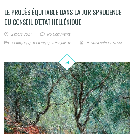
LE PROCÈS ÉQUITABLE DANS LA JURISPRUDENCE
DU CONSEIL D’ETAT HELLÉNIQUE
2 mars 2021
No Comments
Colloque(s)
,
Doctrine(s)
,
Grèce
,
RMDP
Pr. Stavroula KTISTAKI