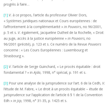
progrès à faire…
[1]
V.
à ce propos, l’article du professeur Olivier Dors
,
« Systèmes juridiques nationaux et Cours européennes : de
l’affrontement à la complémentarité »
in Pouvoirs
, no 96/2001,
p. 5 et s.
V.
également, Jacqueline Dutheil de la Rochelle
,
«
Droit
au juge, accès à la justice européenne »
in Pouvoirs,
no
96/2001 (précité), p. 123 et s. Ce numéro de la Revue
Pouvoirs
concerne : « Les Cours Européennes : Luxembourg et
Strasbourg ».
[2]
V.
l’article de Serge Guinchard, « Le procès équitable : droit
fondamental ? » in
Ajda
, 1998, n° spécial, p. 191 et s.
[3]
Pour une analyse de la jurisprudence sur l’art. 6 de la Cedh,
V.
l’étude de M. Fabre, « Le droit à un procès équitable – étude de
jurisprudence sur l’application de l’article 6 § 1 de la Convention
Edh »
in Jcp,
1998, n° 31-35, p. 1425 et s.