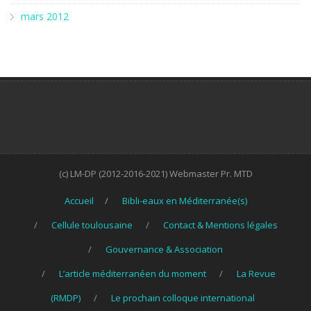
mars 2012
(c) LM-DP (2012-2016-2021) Webmaster Pr. MTD
Accueil
Bibli-eaux en Méditerranée(s)
Cellule toulousaine
Contact & Mentions légales
Gouvernance & Association
L’article méditerranéen du moment
La Revue
(RMDP)
Le prochain colloque international