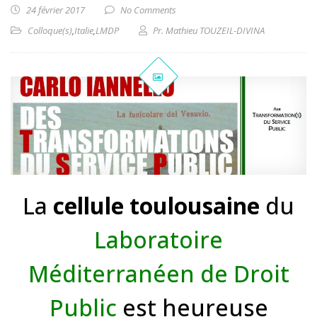
24 février 2017
No Comments
Colloque(s)
,
Italie
,
LMDP
Pr. Mathieu TOUZEIL-DIVINA
La
cellule toulousaine
du
Laboratoire
Méditerranéen de Droit
Public
est heureuse