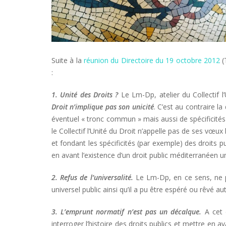
Suite à la
réunion du Directoire du 19 octobre 2012
(
:
1. Unité des Droits ?
Le Lm-Dp, atelier du Collectif l
Droit n’implique pas son unicité
. C’est au contraire la
éventuel « tronc commun » mais aussi de spécificité
le Collectif l’Unité du Droit n’appelle pas de ses vœux
et fondant les spécificités (par exemple) des droits 
en avant l’existence d’un droit public méditerranéen u
2. Refus de l’universalité.
Le Lm-Dp, en ce sens, ne p
universel public ainsi qu’il a pu être espéré ou rêvé 
3. L’emprunt normatif n’est pas un décalque.
A cet 
interroger l’histoire des droits publics et mettre en a