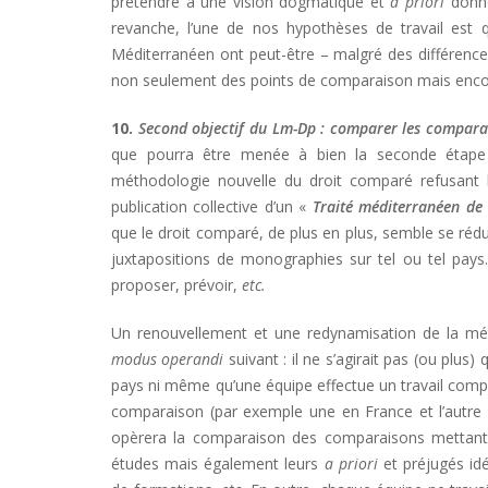
prétendre à une vision dogmatique et
a priori
donné
revanche, l’une de nos hypothèses de travail est
Méditerranéen ont peut-être – malgré des différences 
non seulement des points de comparaison mais enco
10.
Second objectif du Lm-Dp : comparer les compara
que pourra être menée à bien la seconde étape
méthodologie nouvelle du droit comparé refusant l
publication collective d’un «
Traité méditerranéen de 
que le droit comparé, de plus en plus, semble se rédu
juxtapositions de monographies sur tel ou tel pays. 
proposer, prévoir,
etc.
Un renouvellement et une redynamisation de la mé
modus operandi
suivant : il ne s’agirait pas (ou plu
pays ni même qu’une équipe effectue un travail comp
comparaison (par exemple une en France et l’autre 
opèrera la comparaison des comparaisons mettant 
études mais également leurs
a priori
et préjugés idé