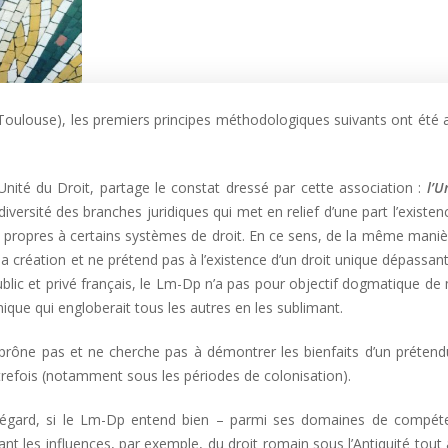
Toulouse), les premiers principes méthodologiques suivants ont été 
’Unité du Droit, partage le constat dressé par cette association :
l’U
 diversité des branches juridiques qui met en relief d’une part l’existen
s propres à certains systèmes de droit. En ce sens, de la même mani
 la création et ne prétend pas à l’existence d’un droit unique dépassant
public et privé français, le Lm-Dp n’a pas pour objectif dogmatique de
nique qui engloberait tous les autres en les sublimant.
rône pas et ne cherche pas à démontrer les bienfaits d’un prétendu
autrefois (notamment sous les périodes de colonisation).
égard, si le Lm-Dp entend bien – parmi ses domaines de compét
vant les influences, par exemple, du droit romain sous l’Antiquité tout