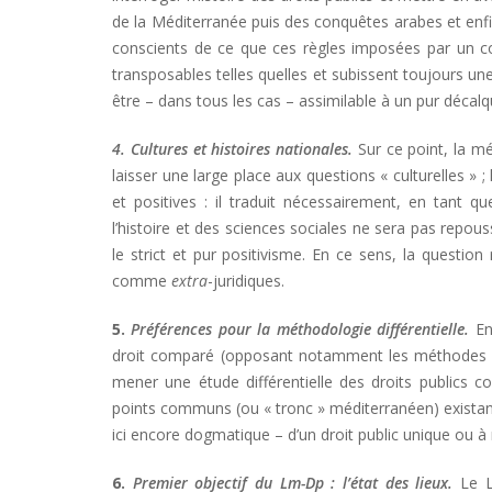
de la Méditerranée puis des conquêtes arabes et enf
conscients de ce que ces règles imposées par un c
transposables telles quelles et subissent toujours un
être – dans tous les cas – assimilable à un pur décalq
4. Cultures et histoires nationales.
Sur ce point, la m
laisser une large place aux questions « culturelles » 
et positives : il traduit nécessairement, en tant que
l’histoire et des sciences sociales ne sera pas repou
le strict et pur positivisme. En ce sens, la questio
comme
extra
-juridiques.
5.
Préférences pour la méthodologie différentielle.
En
droit comparé (opposant notamment les méthodes de
mener une étude différentielle des droits publics 
points communs (ou « tronc » méditerranéen) existants,
ici encore dogmatique – d’un droit public unique ou à
6.
Premier objectif du Lm-Dp : l’état des lieux.
Le L