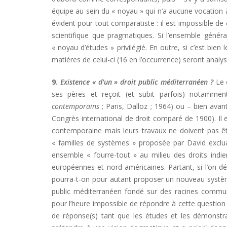
équipe au sein du « noyau » qui n’a aucune vocation à l
évident pour tout comparatiste : il est impossible de
scientifique que pragmatiques. Si l’ensemble généra
« noyau d’études » privilégié. En outre, si c’est bien 
matières de celui-ci (16 en l’occurrence) seront analy
9.
Existence « d’un » droit public méditerranéen ?
Le 
ses pères et reçoit (et subit parfois) notamme
contemporains
; Paris, Dalloz ; 1964) ou – bien av
Congrès international de droit comparé de 1900). Il 
contemporaine mais leurs travaux ne doivent pas êtr
« familles de systèmes » proposée par David excl
ensemble « fourre-tout » au milieu des droits indi
européennes et nord-américaines. Partant, si l’on d
pourra-t-on pour autant proposer un nouveau système 
public méditerranéen fondé sur des racines commun
pour l’heure impossible de répondre à cette question 
de réponse(s) tant que les études et les démonstr