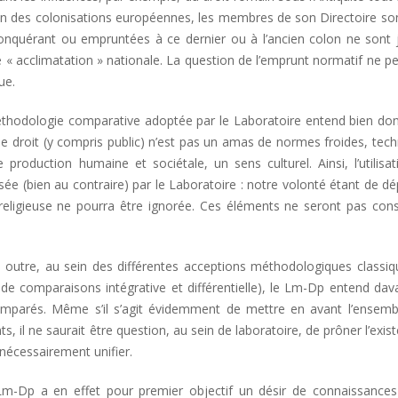
in des colonisations européennes, les membres de son Directoire so
onquérant ou empruntées à ce dernier ou à l’ancien colon ne sont 
e « acclimatation » nationale. La question de l’emprunt normatif ne p
ue.
éthodologie comparative adoptée par le Laboratoire entend bien don
; le droit (y compris public) n’est pas un amas de normes froides, tec
 production humaine et sociétale, un sens culturel. Ainsi, l’utilisa
ssée (bien au contraire) par le Laboratoire : notre volonté étant de d
n religieuse ne pourra être ignorée. Ces éléments ne seront pas con
 outre, au sein des différentes acceptions méthodologiques classiq
 comparaisons intégrative et différentielle), le Lm-Dp entend dav
comparés. Même s’il s’agit évidemment de mettre en avant l’ensemb
 il ne saurait être question, au sein de laboratoire, de prôner l’exis
 nécessairement unifier.
m-Dp a en effet pour premier objectif un désir de connaissances