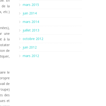
ble. En
mars 2015
 de la
ux,
etc.
)
juin 2014
mars 2014
nnées),
juillet 2013
ur une
octobre 2012
t à la
nstater
juin 2012
sion de
mars 2012
tiquer,
ire le
 propre
vail de
roupe)
es des
ques et