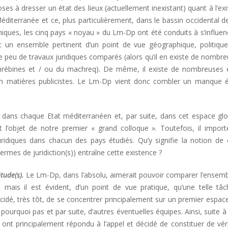
oses à dresser un état des lieux (actuellement inexistant) quant à l’ex
éditerranée et ce, plus particulièrement, dans le bassin occidental d
iques, les cinq pays « noyau » du Lm-Dp ont été conduits à s’influen
 un ensemble pertinent d’un point de vue géographique, politique
que peu de travaux juridiques comparés (alors qu’il en existe de nombre
aghrébines et / ou du machreq). De même, il existe de nombreuses 
en matières publicistes. Le Lm-Dp vient donc combler un manque é
ic dans chaque Etat méditerranéen et, par suite, dans cet espace gl
’objet de notre premier « grand colloque ». Toutefois, il import
juridiques dans chacun des pays étudiés. Qu’y signifie la notion de 
ermes de juridiction(s)) entraîne cette existence ?
étude(s).
Le Lm-Dp, dans l’absolu, aimerait pouvoir comparer l’ensem
 mais il est évident, d’un point de vue pratique, qu’une telle tâc
cidé, très tôt, de se concentrer principalement sur un premier espac
 pourquoi pas et par suite, d’autres éventuelles équipes. Ainsi, suite à 
nt principalement répondu à l’appel et décidé de constituer de vér