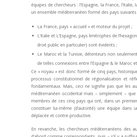
équipes de chercheurs : l’Espagne, la France, l’Italie,
un ensemble méditerranéen formé des pays suivants 
La France, pays « accueil » et moteur du projet ;
L’Italie et L’Espagne, pays limitrophes de l’hexagon
droit public en particulier) sont évidents ;
Le Maroc et la Tunisie, détenteurs non seulement
de telles connexions entre l’Espagne & le Maroc et e
Ce « noyau » est donc formé de cinq pays, historiqu
processus constitutionnel de régionalisation et r
fondamentaux. Mais, ceci ne signifie pas que les a
méditerranéen occidental mais – simplement – que p
membres de ces cinq pays qui ont, dans un premier 
constituer lui-même (d’autorité) une équipe dans
déplacée et contre-productive.
En revanche, les chercheurs méditerranéens des au
d’abord comme correspondants, puis – s’il y a suffi