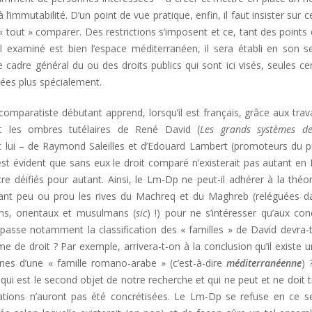
’immutabilité. D’un point de vue pratique, enfin, il faut insister sur c
 « tout » comparer. Des restrictions s’imposent et ce, tant des points
l examiné est bien l’espace méditerranéen, il sera établi en son s
le cadre général du ou des droits publics qui sont ici visés, seules ce
sées plus spécialement.
comparatiste débutant apprend, lorsqu’il est français, grâce aux tra
nt les ombres tutélaires de René David (
Les grands systèmes de
ant lui – de Raymond Saleilles et d’Edouard Lambert (promoteurs du 
est évident que sans eux le droit comparé n’existerait pas autant en
e déifiés pour autant. Ainsi, le Lm-Dp ne peut-il adhérer à la théo
uant peu ou prou les rives du Machreq et du Maghreb (reléguées d
ens, orientaux et musulmans (
sic
) !) pour ne s’intéresser qu’aux con
épasse notamment la classification des « familles » de David devra-
de droit ? Par exemple, arrivera-t-on à la conclusion qu’il existe u
es d’une « famille romano-arabe » (c’est-à-dire
méditerranéenne
) 
qui est le second objet de notre recherche et qui ne peut et ne doit 
ations n’auront pas été concrétisées. Le Lm-Dp se refuse en ce s