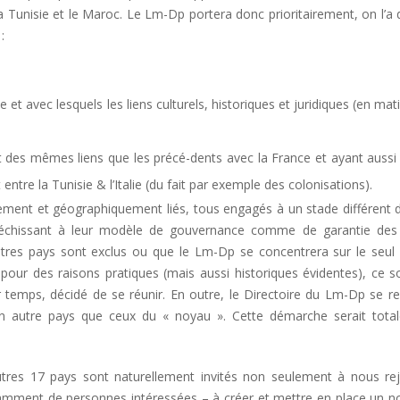
 la Tunisie et le Maroc. Le Lm-Dp portera donc prioritairement, on l’a d
:
e et avec lesquels les liens culturels, historiques et juridiques (en mat
 des mêmes liens que les précé-dents avec la France et ayant auss
ntre la Tunisie & l’Italie (du fait par exemple des colonisations).
ement et géographiquement liés, tous engagés à un stade différent 
éfléchissant à leur modèle de gouvernance comme de garantie des 
utres pays sont exclus ou que le Lm-Dp se concentrera sur le seul 
our des raisons pratiques (mais aussi historiques évidentes), ce s
temps, décidé de se réunir. En outre, le Directoire du Lm-Dp se re
 un autre pays que ceux du « noyau ». Cette démarche serait tota
tres 17 pays sont naturellement invités non seulement à nous rej
samment de personnes intéressées – à créer et mettre en place un n