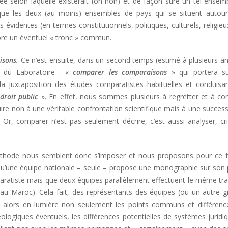
e selon laquelle existerait (on non) et de façon sûre un tel ensem
 que les deux (au moins) ensembles de pays qui se situent autour
évidentes (en termes constitutionnels, politiques, culturels, religie
re un éventuel « tronc » commun.
isons.
Ce n’est ensuite, dans un second temps (estimé à plusieurs a
 du Laboratoire : «
comparer les comparaisons
» qui portera s
a juxtaposition des études comparatistes habituelles et conduisan
droit public
». En effet, nous sommes plusieurs à regretter et à co
ire non à une véritable confrontation scientifique mais à une succes
Or, comparer n’est pas seulement décrire, c’est aussi analyser, cri
thode nous semblent donc s’imposer et nous proposons pour ce fa
s) qu’une équipe nationale – seule – propose une monographie sur son
aratiste mais que deux équipes parallèlement effectuent le même tra
au Maroc). Cela fait, des représentants des équipes (ou un autre g
alors en lumière non seulement les points communs et différenc
ologiques éventuels, les différences potentielles de systèmes juridi