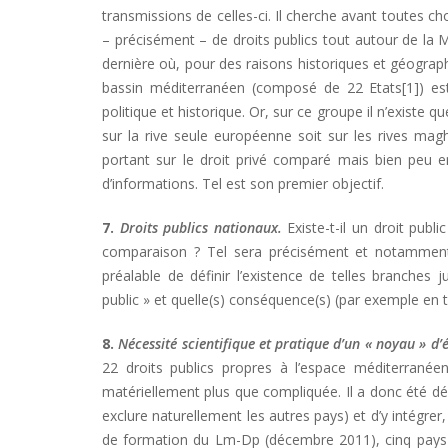
transmissions de celles-ci. Il cherche avant toutes ch
– précisément – de droits publics tout autour de la M
dernière où, pour des raisons historiques et géograph
bassin méditerranéen (composé de 22 Etats[1]) est
politique et historique. Or, sur ce groupe il n’existe 
sur la rive seule européenne soit sur les rives m
portant sur le droit privé comparé mais bien peu 
d’informations. Tel est son premier objectif.
7.
Droits publics nationaux.
Existe-t-il un droit publ
comparaison ? Tel sera précisément et notamment l
préalable de définir l’existence de telles branches 
public » et quelle(s) conséquence(s) (par exemple en t
8.
Nécessité scientifique et pratique d’un « noyau » d’
22 droits publics propres à l’espace méditerranéen
matériellement plus que compliquée. Il a donc été dé
exclure naturellement les autres pays) et d’y intégrer,
de formation du Lm-Dp (décembre 2011), cinq pays o