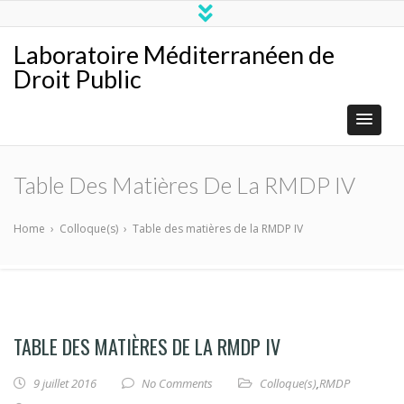
Laboratoire Méditerranéen de
Droit Public
Table Des Matières De La RMDP IV
Home
›
Colloque(s)
›
Table des matières de la RMDP IV
TABLE DES MATIÈRES DE LA RMDP IV
9 juillet 2016
No Comments
Colloque(s)
,
RMDP