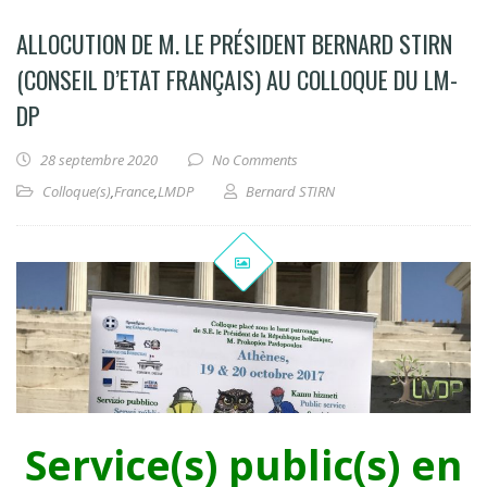
ALLOCUTION DE M. LE PRÉSIDENT BERNARD STIRN
(CONSEIL D’ETAT FRANÇAIS) AU COLLOQUE DU LM-
DP
28 septembre 2020
No Comments
Colloque(s)
,
France
,
LMDP
Bernard STIRN
Service(s) public(s) en