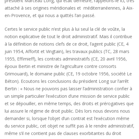
président Marceau Long, qui était demeuré, rappelons-le ici, très
attaché à ses origines méridionales et méditerranéennes, à Aix-
en-Provence, et qui nous a quittés l’an passé.
Certes le service public n’est plus à lui seul la clé de voûte, la
notion explicative de tout le droit administratif. Mais il contribue
à la définition de notions clefs de ce droit, l’agent public (CE, 4
juin 1954, Affortit et Vingtain), les travaux publics (TC, 28 mars
1955, Effimieff), les contrats administratifs (CE, 20 avril 1956,
époux Bertin et ministre de l’agriculture contre consorts
Grimouard), le domaine public (CE, 19 octobre 1956, société Le
Béton). Ecoutons les conclusions du président Long sur l’arrêt
Bertin : « Nous ne pouvons pas laisser l’administration confier à
un simple particulier l’exécution d’une mission de service public
et se dépouiller, en même temps, des droits et prérogatives que
lui assure le régime de droit public. Dès lors nous devons nous
demander si, lorsque l’objet d’un contrat est l’exécution même
du service public, cet objet ne suffit pas à le rendre administratif,
même s’il ne contient pas de clauses exorbitantes du droit