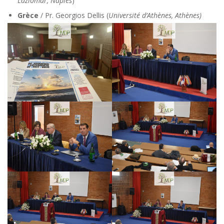
Laziomar, Naples
)
Grèce
/ Pr. Georgios Dellis (
Université d’Athènes, Athènes)