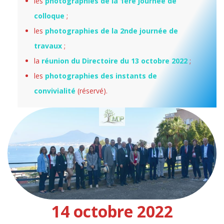
les
photographies de la 1ère journée de
colloque
;
les
photographies de la 2nde journée de
travaux
;
la
réunion du Directoire du 13 octobre 2022
;
les
photographies des instants de
convivialité
(réservé).
14 octobre 2022