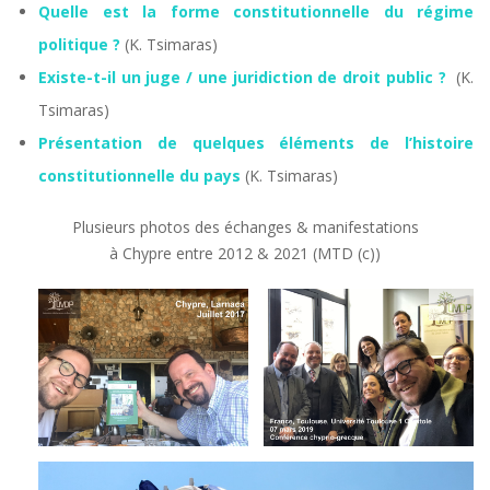
Quelle est la forme constitutionnelle du régime
politique ?
(K. Tsimaras)
Existe-t-il un juge / une juridiction de droit public ?
(K.
Tsimaras)
Présentation de quelques éléments de l’histoire
constitutionnelle du pays
(K. Tsimaras)
Plusieurs photos des échanges & manifestations
à Chypre entre 2012 & 2021 (MTD (c))