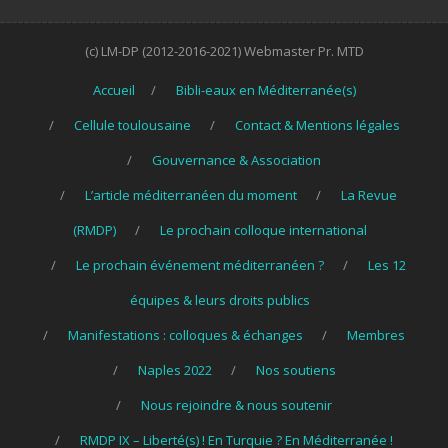
(c) LM-DP (2012-2016-2021) Webmaster Pr. MTD
Accueil
Bibli-eaux en Méditerranée(s)
Cellule toulousaine
Contact & Mentions légales
Gouvernance & Association
L’article méditerranéen du moment
La Revue
(RMDP)
Le prochain colloque international
Le prochain événement méditerranéen ?
Les 12
équipes & leurs droits publics
Manifestations : colloques & échanges
Membres
Naples 2022
Nos soutiens
Nous rejoindre & nous soutenir
RMDP IX – Liberté(s) ! En Turquie ? En Méditerranée !