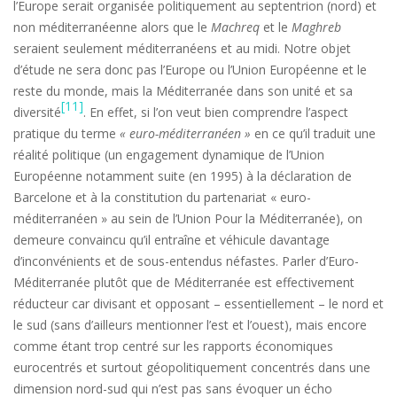
l’Europe serait organisée politiquement au septentrion (nord) et
non méditerranéenne alors que le
Machreq
et le
Maghreb
seraient seulement méditerranéens et au midi. Notre objet
d’étude ne sera donc pas l’Europe ou l’Union Européenne et le
reste du monde, mais la Méditerranée dans son unité et sa
[11]
diversité
. En effet, si l’on veut bien comprendre l’aspect
pratique du terme
« euro-méditerranéen »
en ce qu’il traduit une
réalité politique (un engagement dynamique de l’Union
Européenne notamment suite (en 1995) à la déclaration de
Barcelone et à la constitution du partenariat « euro-
méditerranéen » au sein de l’Union Pour la Méditerranée), on
demeure convaincu qu’il entraîne et véhicule davantage
d’inconvénients et de sous-entendus néfastes. Parler d’Euro-
Méditerranée plutôt que de Méditerranée est effectivement
réducteur car divisant et opposant – essentiellement – le nord et
le sud (sans d’ailleurs mentionner l’est et l’ouest), mais encore
comme étant trop centré sur les rapports économiques
eurocentrés et surtout géopolitiquement concentrés dans une
dimension nord-sud qui n’est pas sans évoquer un écho