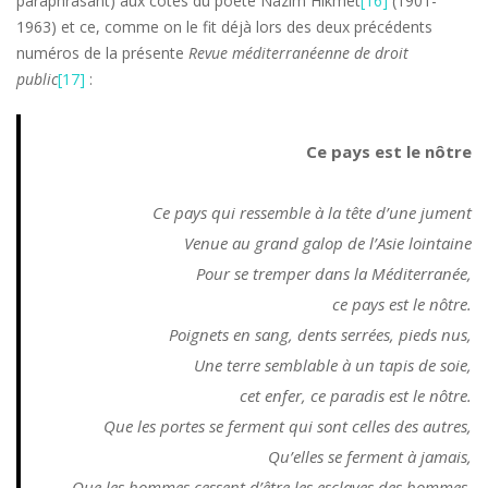
paraphrasant) aux côtés du poète Nâzim Hikmet
[16]
(1901-
1963) et ce, comme on le fit déjà lors des deux précédents
numéros de la présente
Revue méditerranéenne de droit
public
[17]
:
Ce pays est le nôtre
Ce pays qui ressemble à la tête d’une jument
Venue au grand galop de l’Asie lointaine
Pour se tremper dans la Méditerranée,
ce pays est le nôtre.
Poignets en sang, dents serrées, pieds nus,
Une terre semblable à un tapis de soie,
cet enfer, ce paradis est le nôtre.
Que les portes se ferment qui sont celles des autres,
Qu’elles se ferment à jamais,
Que les hommes cessent d’être les esclaves des hommes,