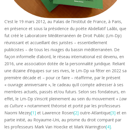
C’est le 19 mars 2012, au Palais de l’Institut de France, à Paris,
en présence et sous la présidence du poète Abdellatif Laâbi, que
fut créé le Laboratoire Méditerranéen de Droit Public (Lm-Dp)
réunissant et accueillant des juristes – essentiellement
publicistes – de tous les rivages du bassin méditerranéen. De
façon informelle d’abord, le réseau international est devenu, en
2016, une association dotée de la personnalité juridique. Reliant
une dizaine d’équipes sur ses rives, le Lm-Dp va fêter en 2022 sa
première décade et – pour ce faire – réaffirme, par le présent
« ouvrage anniversaire », le cadeau qu’il compte adresser à ses
membres actuels, passés et/ou futurs. Selon ses fondateurs, en
effet, le Lm-Dp s’inscrit pleinement au sein du mouvement «
Law
as Culture
» notamment théorisé et porté par les professeurs
Naomi Mezey
[1]
et Lawrence Rosen
[2]
outre-Atlantique
[3]
et en
partie initié, au Royaume-Uni, au prisme du droit comparé par
les professeurs Mark Van Hoecke et Mark Warrington
[4]
.