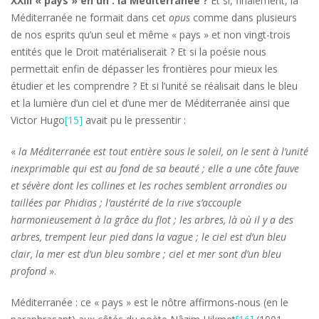
XXIII
« pays » en un : la Méditerranée ?
Et si, finalement, la
Méditerranée ne formait dans cet
opus
comme dans plusieurs
de nos esprits qu’un seul et même « pays » et non vingt-trois
entités que le Droit matérialiserait ? Et si la poésie nous
permettait enfin de dépasser les frontières pour mieux les
étudier et les comprendre ? Et si l’unité se réalisait dans le bleu
et la lumière d’un ciel et d’une mer de Méditerranée ainsi que
Victor Hugo
[15]
avait pu le pressentir :
«
la
Méditerranée
est tout entière sous le soleil, on le sent à l’unité
inexprimable qui est au fond de sa beauté ; elle a une côte fauve
et sévère dont les collines et les roches semblent arrondies ou
taillées par Phidias ; l’austérité de la rive s’accouple
harmonieusement à la grâce du flot ; les arbres, là où il y a des
arbres, trempent leur pied dans la vague ; le ciel est d’un bleu
clair, la mer est d’un bleu sombre ; ciel et mer sont d’un bleu
profond
».
Méditerranée : ce « pays » est le nôtre affirmons-nous (en le