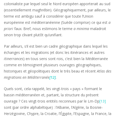
colonialiste par lequel seul le Nord européen apporterait au sud
(essentiellement maghrébin). Géographiquement, par ailleurs, le
terme est ambigu sauf à considérer que toute l’Union
européenne est méditerranéenne (Suède comprise) ce qui est
a
priori
faux. Bref, nous estimons le terme
a
minima
maladroit
sinon trop clivant plutôt qu’unifiant.
Par ailleurs, s’il est bien un cadre géographique dans lequel les
échanges et les migrations (et donc les itinérances et autres
itinerrances
) en tous sens sont rois, c’est bien la Méditerranée
comme en témoignent plusieurs ouvrages géographiques,
historiques et géopolitiques dont le très beau et récent
Atlas des
migrations en Méditerranée
[12]
.
Quels sont, cela rappelé, les vingt-trois « pays » formant le
bassin méditerranéen et, partant, la structure du présent
ouvrage ? Ces vingt-trois entités reconnues par le Lm-Dp
[13]
sont (par ordre alphabétique) : l’Albanie, l’Algérie, la Bosnie-
Herzégovine, Chypre, la Croatie, l’Égypte, l’Espagne, la France, la