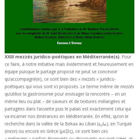
XXIII mezzés juridico-poétiques en Méditerranée(s)
. Pour
ce faire, à notre initiative mais évidemment et heureusement en
équipe puisque le partage proposé ne peut se concevoir
qu’accompagné(e), ce sont bien des «
mezzés
» juridico-
poétiques qui vous sont ici proposés. Le terme même de
mezzés
qu’utilise la gastronomie pour envisager la rencontre – en un
même lieu ou plat – de saveurs et de textures mélangées et
partagées dans l’assiette puis le palais est exactement celui qui
va incarner nos itinérances en Méditerranée. En effet, qu’on le
recherche dans la vallée de la Bekaa au Liban (مازة), en Turquie
(
meze
) ou encore en Grèce (μεζές), ce sont bien ces
« mélanges » parfois étonnants ou dissonants qui vont créer,
in