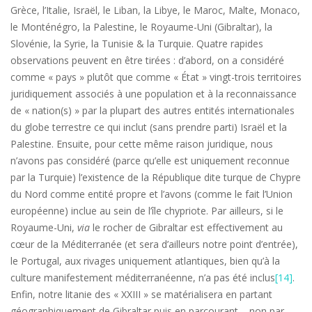
Grèce, l’Italie, Israël, le Liban, la Libye, le Maroc, Malte, Monaco,
le Monténégro, la Palestine, le Royaume-Uni (Gibraltar), la
Slovénie, la Syrie, la Tunisie & la Turquie. Quatre rapides
observations peuvent en être tirées : d’abord, on a considéré
comme « pays » plutôt que comme « État » vingt-trois territoires
juridiquement associés à une population et à la reconnaissance
de « nation(s) » par la plupart des autres entités internationales
du globe terrestre ce qui inclut (sans prendre parti) Israël et la
Palestine. Ensuite, pour cette même raison juridique, nous
n’avons pas considéré (parce qu’elle est uniquement reconnue
par la Turquie) l’existence de la République dite turque de Chypre
du Nord comme entité propre et l’avons (comme le fait l’Union
européenne) inclue au sein de l’île chypriote. Par ailleurs, si le
Royaume-Uni,
via
le rocher de Gibraltar est effectivement au
cœur de la Méditerranée (et sera d’ailleurs notre point d’entrée),
le Portugal, aux rivages uniquement atlantiques, bien qu’à la
culture manifestement méditerranéenne, n’a pas été inclus
[14]
.
Enfin, notre litanie des « XXIII » se matérialisera en partant
géographiquement de Gibraltar puis en parcourant – non par