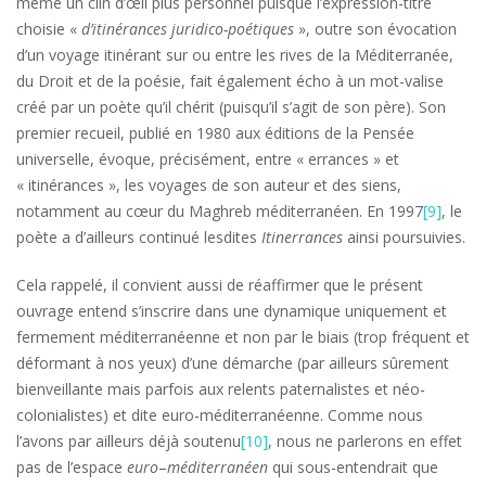
même un clin d’œil plus personnel puisque l’expression-titre
choisie «
d’itinérances juridico-poétiques
», outre son évocation
d’un voyage itinérant sur ou entre les rives de la Méditerranée,
du Droit et de la poésie, fait également écho à un mot-valise
créé par un poète qu’il chérit (puisqu’il s’agit de son père). Son
premier recueil, publié en 1980 aux éditions de la Pensée
universelle, évoque, précisément, entre « errances » et
« itinérances », les voyages de son auteur et des siens,
notamment au cœur du Maghreb méditerranéen. En 1997
[9]
, le
poète a d’ailleurs continué lesdites
Itinerrances
ainsi poursuivies.
Cela rappelé, il convient aussi de réaffirmer que le présent
ouvrage entend s’inscrire dans une dynamique uniquement et
fermement méditerranéenne et non par le biais (trop fréquent et
déformant à nos yeux) d’une démarche (par ailleurs sûrement
bienveillante mais parfois aux relents paternalistes et néo-
colonialistes) et dite euro-méditerranéenne. Comme nous
l’avons par ailleurs déjà soutenu
[10]
, nous ne parlerons en effet
pas de l’espace
euro
–
méditerranéen
qui sous-entendrait que