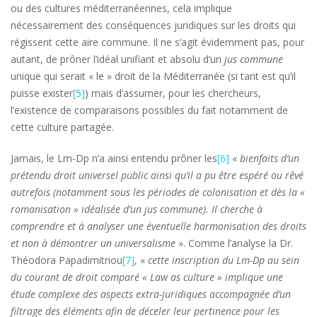
ou des cultures méditerranéennes, cela implique
nécessairement des conséquences juridiques sur les droits qui
régissent cette aire commune. Il ne s’agit évidemment pas, pour
autant, de prôner l’idéal unifiant et absolu d’un
jus commune
unique qui serait « le » droit de la Méditerranée (si tant est qu’il
puisse exister
[5]
) mais d’assumer, pour les chercheurs,
l’existence de comparaisons possibles du fait notamment de
cette culture partagée.
Jamais, le Lm-Dp n’a ainsi entendu prôner les
[6]
«
bienfaits d’un
prétendu droit universel public ainsi qu’il a pu être espéré ou rêvé
autrefois (notamment sous les périodes de colonisation et dès la «
romanisation » idéalisée d’un jus commune). Il cherche à
comprendre et à analyser une éventuelle harmonisation des droits
et non à démontrer un universalisme
». Comme l’analyse la Dr.
Théodora Papadimitriou
[7]
, «
cette inscription du Lm-Dp au sein
du courant de droit comparé « Law as culture » implique une
étude complexe des aspects extra-juridiques accompagnée d’un
filtrage des éléments afin de déceler leur pertinence pour les