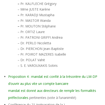
–
Pr. KALFLECHE Grégory
– Mme JUSTE Karène
–
Pr. KARADJI Mustapha
–
Pr. MASTOR Wanda
–
Pr. MOUTON Stéphane
– Pr. ORTIZ Laure
– Pr. PATRONI GRIFFI Andrea
– Dr. PERLO Nicoletta
– Dr. PIERCHON Jean-Baptiste
– Pr. POIROT MAZERES Isabelle
– Dr. POLAT Vahit
– S. E. VAROUXAKIS Sotiris
Proposition 4 : mandat est confié à la trésorière du LM-DP
d’ouvrir au plus vite un compte bancaire
mandat est donné aux directeurs de remplir les formalités
préfectorales
pertinentes (vote à l’unanimité)
Conférence du 21 (préparation de la )