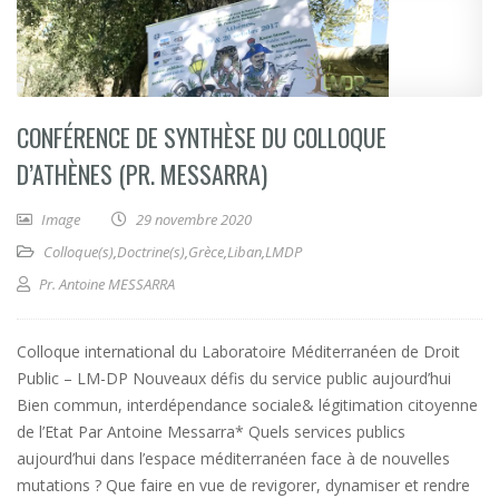
CONFÉRENCE DE SYNTHÈSE DU COLLOQUE
D’ATHÈNES (PR. MESSARRA)
Image
29 novembre 2020
Colloque(s)
,
Doctrine(s)
,
Grèce
,
Liban
,
LMDP
Pr. Antoine MESSARRA
Colloque international du Laboratoire Méditerranéen de Droit
Public – LM-DP Nouveaux défis du service public aujourd’hui
Bien commun, interdépendance sociale& légitimation citoyenne
de l’Etat Par Antoine Messarra* Quels services publics
aujourd’hui dans l’espace méditerranéen face à de nouvelles
mutations ? Que faire en vue de revigorer, dynamiser et rendre