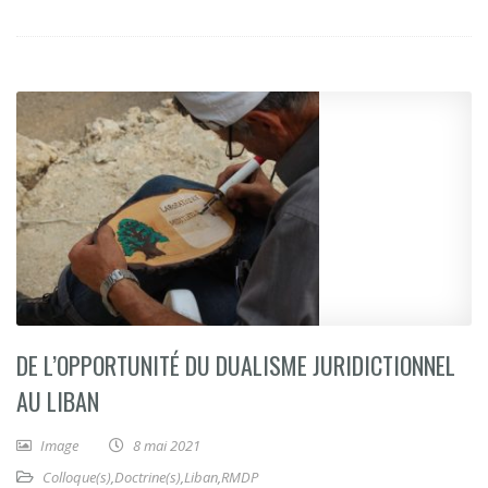
DE L’OPPORTUNITÉ DU DUALISME JURIDICTIONNEL
AU LIBAN
Image
8 mai 2021
Colloque(s)
,
Doctrine(s)
,
Liban
,
RMDP