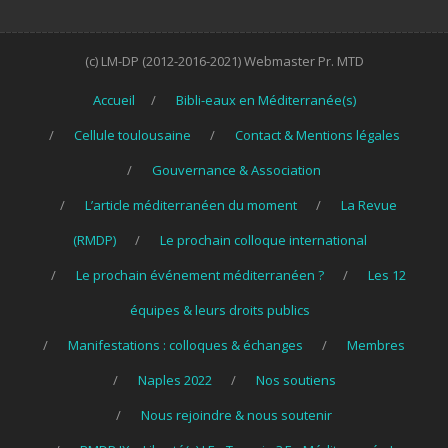
(c) LM-DP (2012-2016-2021) Webmaster Pr. MTD
Accueil
Bibli-eaux en Méditerranée(s)
Cellule toulousaine
Contact & Mentions légales
Gouvernance & Association
L’article méditerranéen du moment
La Revue
(RMDP)
Le prochain colloque international
Le prochain événement méditerranéen ?
Les 12
équipes & leurs droits publics
Manifestations : colloques & échanges
Membres
Naples 2022
Nos soutiens
Nous rejoindre & nous soutenir