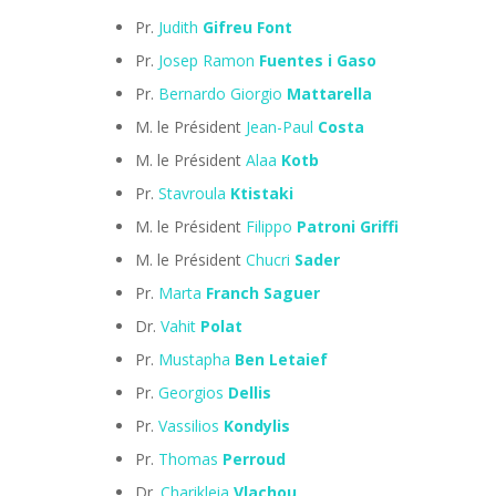
Pr.
Judith
Gifreu Font
Pr.
Josep Ramon
Fuentes i Gaso
Pr.
Bernardo Giorgio
Mattarella
M. le Président
Jean-Paul
Costa
M. le Président
Alaa
Kotb
Pr.
Stavroula
Ktistaki
M. le Président
Filippo
Patroni Griffi
M. le Président
Chucri
Sader
Pr.
Marta
Franch Saguer
Dr.
Vahit
Polat
Pr.
Mustapha
Ben Letaief
Pr.
Georgios
Dellis
Pr.
Vassilios
Kondylis
Pr.
Thomas
Perroud
Dr.
Charikleia
Vlachou