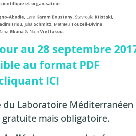
cientifique et organisateur :
gno-Abadie,
Lara
Karam Boustany,
Stavroula
Ktistaki,
adimitriou,
Julia
Schmitz,
Mathieu
Touzeil-Divina
;
Maria
Gkana
& Naja
Vrettakou.
our au 28 septembre 201
ible au format PDF
cliquant ICI
ue du Laboratoire Méditerranéen
 gratuite mais obligatoire.