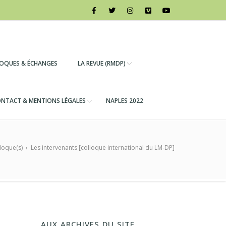
LOQUES & ÉCHANGES
LA REVUE (RMDP)
NTACT & MENTIONS LÉGALES
NAPLES 2022
loque(s)
›
Les intervenants [colloque international du LM-DP]
AUX ARCHIVES DU SITE