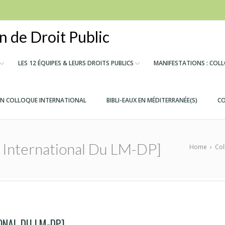
 de Droit Public
LES 12 ÉQUIPES & LEURS DROITS PUBLICS
MANIFESTATIONS : COL
IN COLLOQUE INTERNATIONAL
BIBLI-EAUX EN MÉDITERRANÉE(S)
CO
e International Du LM-DP]
Home
›
Col
ONAL DU LM-DP]