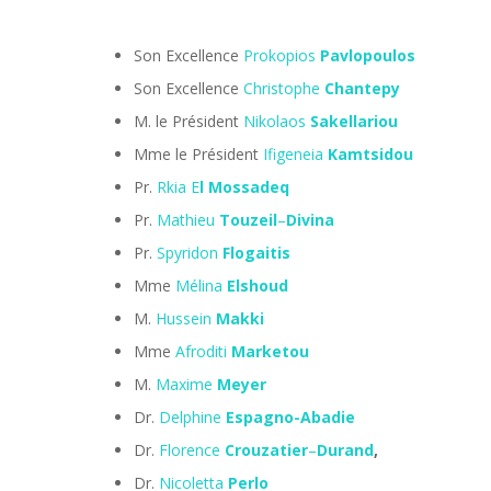
Son Excellence
Prokopios
Pavlopoulos
Son Excellence
Christophe
Chantepy
M. le Président
Nikolaos
Sakellariou
Mme le Président
Ifigeneia
Kamtsidou
Pr.
Rkia E
l
Mossadeq
Pr.
Mathieu
Touzeil
–
Divina
Pr.
Spyridon
Flogaitis
Mme
Mélina
Elshoud
M.
Hussein
Makki
Mme
Afroditi
Marketou
M.
Maxime
Meyer
Dr.
Delphine
Espagno-Abadie
Dr.
Florence
Crouzatier
–
Durand
,
Dr.
Nicoletta
Perlo