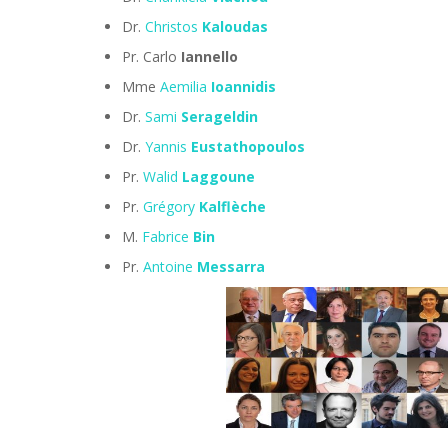
Dr.
Christos
Kaloudas
Pr. Carlo
Iannello
Mme
Aemilia
Ioannidis
Dr.
Sami
Serageldin
Dr.
Yannis
Eustathopoulos
Pr.
Walid
Laggoune
Pr.
Grégory
Kalflèche
M.
Fabrice
Bin
Pr.
Antoine
Messarra