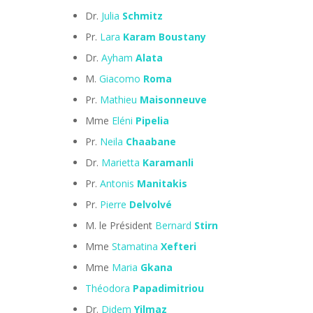
Dr.
Julia
Schmitz
Pr.
Lara
Karam
Boustany
Dr.
Ayham
Alata
M.
Giacomo
Roma
Pr.
Mathieu
Maisonneuve
Mme
Eléni
Pipelia
Pr.
Neila
Chaabane
Dr.
Marietta
Karamanli
Pr.
Antonis
Manitakis
Pr.
Pierre
Delvolvé
M. le Président
Bernard
Stirn
Mme
Stamatina
Xefteri
Mme
Maria
Gkana
Théodora
Papadimitriou
Dr.
Didem
Yilmaz