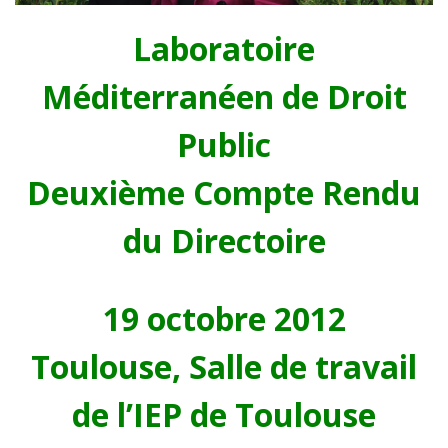
L
aboratoire
M
éditerranéen de
D
roit
P
ublic
Deuxième Compte Rendu
du Directoire
19 octobre 2012
Toulouse, Salle de travail
de l’IEP de Toulouse