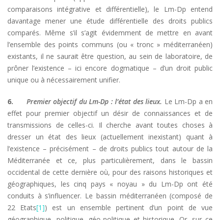
comparaisons intégrative et différentielle), le Lm-Dp entend
davantage mener une étude différentielle des droits publics
comparés. Même s’il s’agit évidemment de mettre en avant
l’ensemble des points communs (ou « tronc » méditerranéen)
existants, il ne saurait être question, au sein de laboratoire, de
prôner l’existence – ici encore dogmatique – d’un droit public
unique ou à nécessairement unifier.
6.
Premier objectif du Lm-Dp : l’état des lieux.
Le Lm-Dp a en
effet pour premier objectif un désir de connaissances et de
transmissions de celles-ci. Il cherche avant toutes choses à
dresser un état des lieux (actuellement inexistant) quant à
l’existence – précisément – de droits publics tout autour de la
Méditerranée et ce, plus particulièrement, dans le bassin
occidental de cette dernière où, pour des raisons historiques et
géographiques, les cinq pays « noyau » du Lm-Dp ont été
conduits à s’influencer. Le bassin méditerranéen (composé de
22 Etats
[1]
) est un ensemble pertinent d’un point de vue
géographique, politique, géo-politique et historique. Or, sur ce