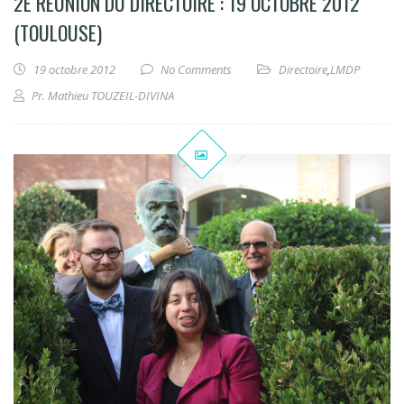
2E RÉUNION DU DIRECTOIRE : 19 OCTOBRE 2012
(TOULOUSE)
19 octobre 2012
No Comments
Directoire
,
LMDP
Pr. Mathieu TOUZEIL-DIVINA