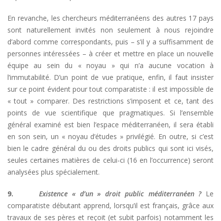
En revanche, les chercheurs méditerranéens des autres 17 pays
sont naturellement invités non seulement à nous rejoindre
d’abord comme correspondants, puis – s’il y a suffisamment de
personnes intéressées – à créer et mettre en place un nouvelle
équipe au sein du « noyau » qui n’a aucune vocation à
l’immutabilité. D’un point de vue pratique, enfin, il faut insister
sur ce point évident pour tout comparatiste : il est impossible de
« tout » comparer. Des restrictions s’imposent et ce, tant des
points de vue scientifique que pragmatiques. Si l’ensemble
général examiné est bien l’espace méditerranéen, il sera établi
en son sein, un « noyau d’études » privilégié. En outre, si c’est
bien le cadre général du ou des droits publics qui sont ici visés,
seules certaines matières de celui-ci (16 en l’occurrence) seront
analysées plus spécialement.
9.
Existence « d’un » droit public méditerranéen ?
Le
comparatiste débutant apprend, lorsqu’il est français, grâce aux
travaux de ses pères et reçoit (et subit parfois) notamment les