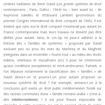
ombres tutélaires de René David (
Les grands systèmes de droit
contemporains
; Paris, Dalloz ; 1964) ou – bien avant lui – de
Raymond Saleilles et d’Edouard Lambert (promoteurs du
premier Congrès international de droit comparé de 1900). Il est
évident que sans eux le droit comparé n’existerait pas autant en
France contemporaine mais leurs travaux ne doivent pas être
déifiés pour autant. Ainsi, le Lm-Dp ne peut-il adhérer à la
théorie des « familles de systèmes » proposée par David
excluant peu ou prou les rives du Machreq et du Maghreb
(reléguées dans un ensemble « fourre-tout » au milieu des droits
indiens, orientaux et musulmans (
sic
) !) pour ne s’intéresser
qu’aux conditions européennes et nord-américaines. Partant, si
l’on dépasse notamment la classification des « familles » de
David devra-t-on et pourra-t-on pour autant proposer un
nouveau système de droit ? Par exemple, arrivera-t-on à la
conclusion qu’il existe un droit public méditerranéen fondé sur
des racines communes d’une « famille romano-arabe » (c’est-à-
dire
méditerranéenne
) ? Il est pour l’heure impossible de