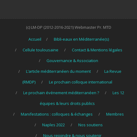
(c) LM-DP (2012-2016-2021) Webmaster Pr. MTD
Accueil
Bibli-eaux en Méditerranée(s)
Cellule toulousaine
Contact & Mentions légales
Gouvernance & Association
L’article méditerranéen du moment
La Revue
(RMDP)
Le prochain colloque international
Le prochain événement méditerranéen ?
Les 12
équipes & leurs droits publics
Manifestations : colloques & échanges
Membres
Naples 2022
Nos soutiens
Nous rejoindre & nous soutenir