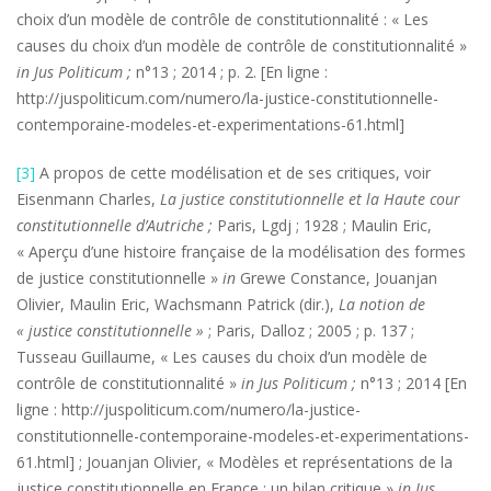
choix d’un modèle de contrôle de constitutionnalité : « Les
causes du choix d’un modèle de contrôle de constitutionnalité »
in Jus Politicum ;
n°13 ; 2014 ; p. 2. [En ligne :
http://juspoliticum.com/numero/la-justice-constitutionnelle-
contemporaine-modeles-et-experimentations-61.html]
[3]
A propos de cette modélisation et de ses critiques, voir
Eisenmann Charles,
La justice constitutionnelle et la Haute cour
constitutionnelle d’Autriche ;
Paris, Lgdj ; 1928 ; Maulin Eric,
« Aperçu d’une histoire française de la modélisation des formes
de justice constitutionnelle »
in
Grewe Constance, Jouanjan
Olivier, Maulin Eric, Wachsmann Patrick (dir.),
La notion de
« justice constitutionnelle »
; Paris, Dalloz ; 2005 ; p. 137 ;
Tusseau Guillaume, « Les causes du choix d’un modèle de
contrôle de constitutionnalité »
in Jus Politicum ;
n°13 ; 2014 [En
ligne : http://juspoliticum.com/numero/la-justice-
constitutionnelle-contemporaine-modeles-et-experimentations-
61.html] ; Jouanjan Olivier, « Modèles et représentations de la
justice constitutionnelle en France : un bilan critique »
in
Jus