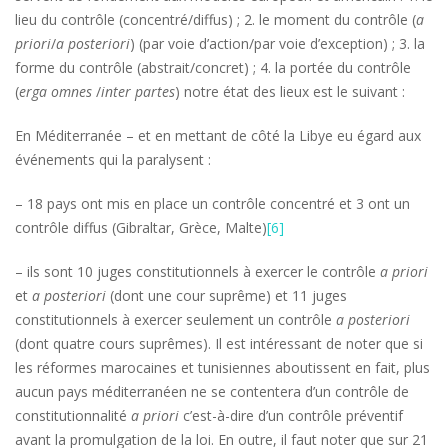
lieu du contrôle (concentré/diffus) ; 2. le moment du contrôle (
a
priori
/
a posteriori
) (par voie d’action/par voie d’exception) ; 3. la
forme du contrôle (abstrait/concret) ; 4. la portée du contrôle
(
erga omnes
/
inter partes
) notre état des lieux est le suivant :
En Méditerranée – et en mettant de côté la Libye eu égard aux
événements qui la paralysent :
– 18 pays ont mis en place un contrôle concentré et 3 ont un
contrôle diffus (Gibraltar, Grèce, Malte)
[6]
– ils sont 10 juges constitutionnels à exercer le contrôle
a priori
et
a posteriori
(dont une cour suprême) et 11 juges
constitutionnels à exercer seulement un contrôle
a posteriori
(dont quatre cours suprêmes). Il est intéressant de noter que si
les réformes marocaines et tunisiennes aboutissent en fait, plus
aucun pays méditerranéen ne se contentera d’un contrôle de
constitutionnalité
a priori
c’est-à-dire d’un contrôle préventif
avant la promulgation de la loi. En outre, il faut noter que sur 21