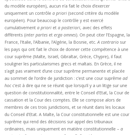
du modèle européen), aucun n’a fait le choix d’exercer
uniquement un contrôle
a priori
(second critère du modèle
européen). Pour beaucoup le contrôle y est exercé
cumulativement
a priori
et
a posteriori
, avec des effets
différents (
inter partes
et
erga omnes
). On peut citer l’Espagne, la
France, l’Italie, l’Albanie, l’Algérie, la Bosnie, etc.
A contrario
sur
les pays qui ont fait le choix de donner cette compétence à une
cour suprême (Malte, Israël, Gibraltar, Grèce, Chypre), il faut
souligner les particularismes grecs et maltais. En Grèce, il ne
s’agit pas vraiment d’une cour suprême permanente et placée
au sommet de l’ordre de juridiction : c’est une cour suprême
ad
hoc
c’est à dire qui ne se réunit que lorsqu’il y a un litige sur une
question de constitutionnalité, entre le Conseil d’Etat, la Cour de
cassation et la Cour des comptes. Elle se compose alors de
membres de ces trois juridictions, et se réunit dans les locaux
du Conseil d’Etat. A Malte, la Cour constitutionnelle est une cour
suprême qui rend des décisions sur appel des tribunaux
ordinaires, mais uniquement en matière constitutionnelle –
a