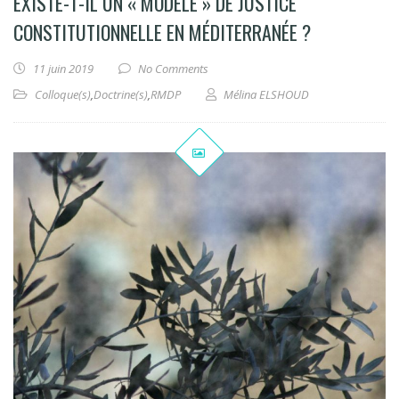
EXISTE-T-IL UN « MODÈLE » DE JUSTICE
CONSTITUTIONNELLE EN MÉDITERRANÉE ?
11 juin 2019
No Comments
Colloque(s)
,
Doctrine(s)
,
RMDP
Mélina ELSHOUD