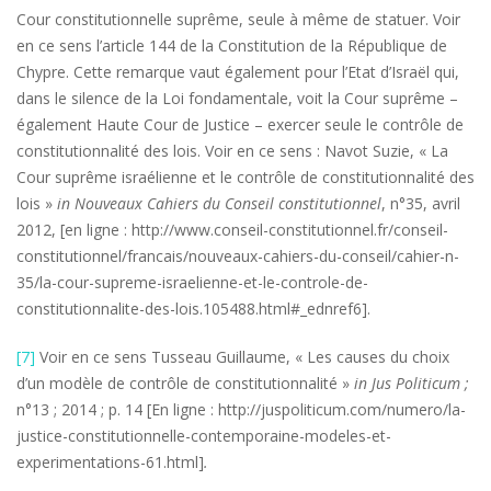
Cour constitutionnelle suprême, seule à même de statuer. Voir
en ce sens l’article 144 de la Constitution de la République de
Chypre. Cette remarque vaut également pour l’Etat d’Israël qui,
dans le silence de la Loi fondamentale, voit la Cour suprême –
également Haute Cour de Justice – exercer seule le contrôle de
constitutionnalité des lois. Voir en ce sens : Navot Suzie, « La
Cour suprême israélienne et le contrôle de constitutionnalité des
lois »
in Nouveaux Cahiers du Conseil constitutionnel
, n°35, avril
2012, [en ligne : http://www.conseil-constitutionnel.fr/conseil-
constitutionnel/francais/nouveaux-cahiers-du-conseil/cahier-n-
35/la-cour-supreme-israelienne-et-le-controle-de-
constitutionnalite-des-lois.105488.html#_ednref6].
[7]
Voir en ce sens Tusseau Guillaume, « Les causes du choix
d’un modèle de contrôle de constitutionnalité »
in Jus Politicum ;
n°13 ; 2014 ; p. 14 [En ligne : http://juspoliticum.com/numero/la-
justice-constitutionnelle-contemporaine-modeles-et-
experimentations-61.html]
.