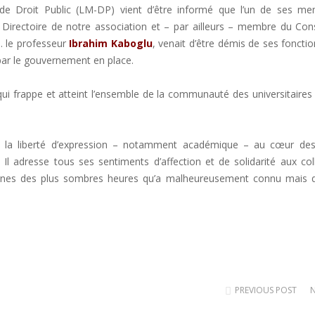
de Droit Public (LM-DP) vient d’être informé que l’un de ses me
irectoire de notre association et – par ailleurs – membre du Cons
. le professeur
Ibrahim Kaboglu
, venait d’être démis de ses foncti
par le gouvernement en place.
ui frappe et atteint l’ensemble de la communauté des universitaires
e la liberté d’expression – notamment académique – au cœur des
Il adresse tous ses sentiments d’affection et de solidarité aux co
dignes des plus sombres heures qu’a malheureusement connu mais 
PREVIOUS POST