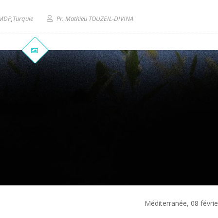
MDP
,
Turquie
Pr. Mathieu TOUZEIL-DIVINA
Méditerranée, 08 févri