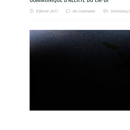
8 février 2017
No Comments
Directoire
,
L