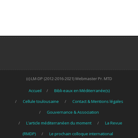
(c) LM-DP (2012-2016-2021) Webmaster Pr. MTD
Accueil
Bibli-eaux en Méditerranée(s)
Cellule toulousaine
Contact & Mentions légales
Gouvernance & Association
L’article méditerranéen du moment
La Revue
(RMDP)
Le prochain colloque international