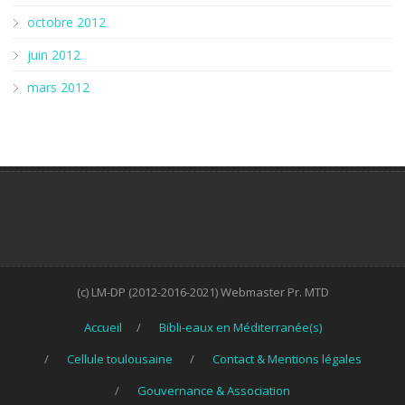
octobre 2012
juin 2012
mars 2012
(c) LM-DP (2012-2016-2021) Webmaster Pr. MTD
Accueil
Bibli-eaux en Méditerranée(s)
Cellule toulousaine
Contact & Mentions légales
Gouvernance & Association